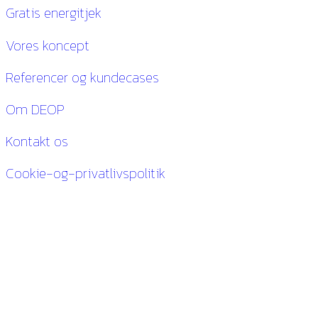
Gratis energitjek
Vores koncept
Referencer og kundecases
Om DEOP
Kontakt os
Cookie-og-privatlivspolitik
Kontakt os
27 84 30 60
ck@deop.dk
Følg os her