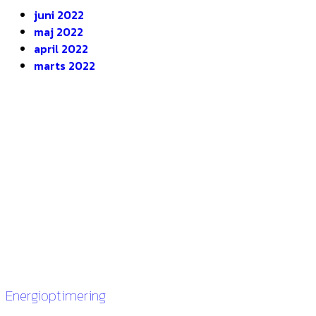
juni 2022
maj 2022
april 2022
marts 2022
DEOP ApS
Gugvej 146
9210 Aalborg SØ
CVR. 28116535
Links
Energioptimering