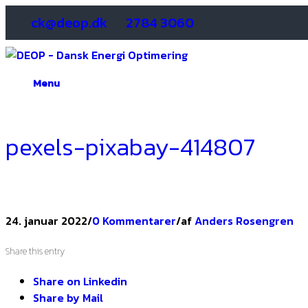
ck@deop.dk
2784 3060
Menu
pexels-pixabay-414807
24. januar 2022
/
0 Kommentarer
/
af
Anders Rosengren
Share this entry
Share on Linkedin
Share by Mail