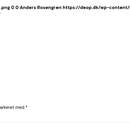
o.png
0
0
Anders Rosengren
https://deop.dk/wp-content/
7
markeret med
*